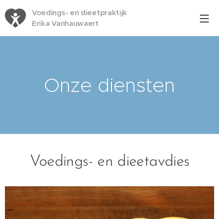
Voedings- en dieetpraktijk
Erika Vanhauwaert
Onze diensten
Voedings- en dieetavdies